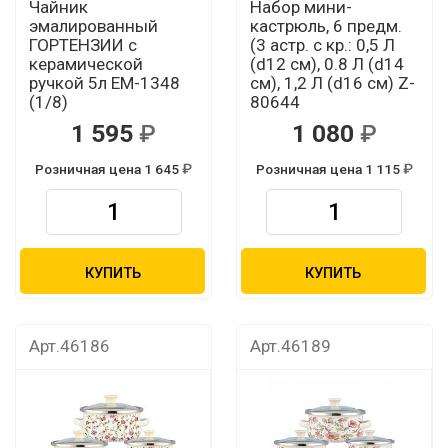
Чайник
Набор мини-
эмалированный
кастрюль, 6 предм.
ГОРТЕНЗИИ с
(3 астр. с кр.: 0,5 Л
керамической
(d12 см), 0.8 Л (d14
ручкой 5л EM-1348
см), 1,2 Л (d16 см) Z-
(1/8)
80644
1 595
1 080
Розничная цена 1 645
Розничная цена 1 115
КУПИТЬ
КУПИТЬ
Арт.46186
Арт.46189