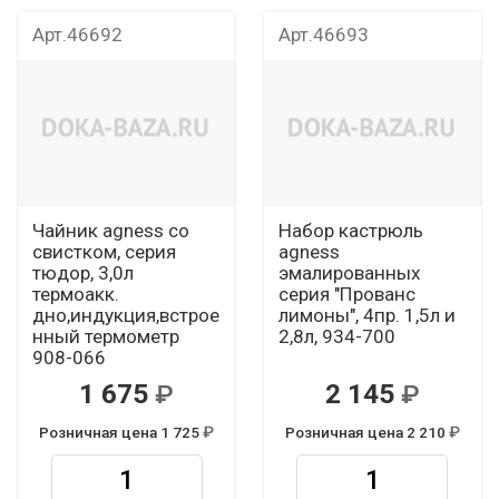
Арт.46692
Арт.46693
Чайник agness со
Набор кастрюль
свистком, серия
agness
тюдор, 3,0л
эмалированных
термоакк.
серия "Прованс
дно,индукция,встрое
лимоны", 4пр. 1,5л и
нный термометр
2,8л, 934-700
908-066
1 675
2 145
Розничная цена 1 725
Розничная цена 2 210