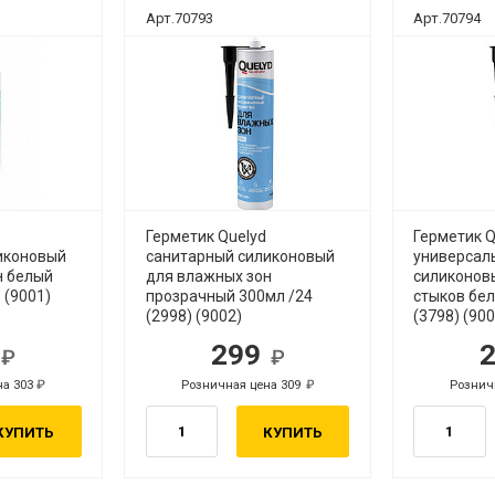
Арт.70793
Арт.70794
Герметик Quelyd
Герметик Q
иконовый
санитарный силиконовый
универсал
н белый
для влажных зон
силиконов
 (9001)
прозрачный 300мл /24
стыков бел
(2998) (9002)
(3798) (900
4
299
б.
руб.
на 303
Розничная цена 309
Рознич
руб.
руб.
КУПИТЬ
КУПИТЬ