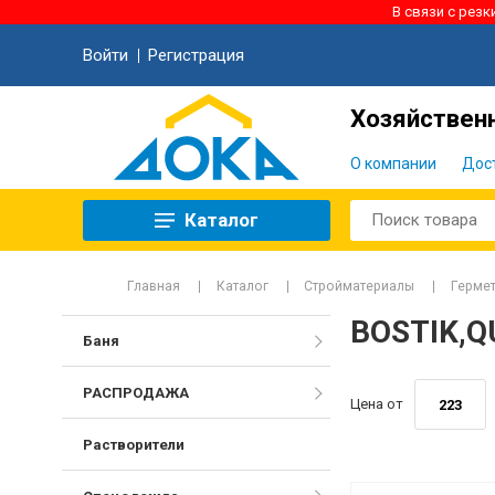
В связи с рез
Войти
Регистрация
Хозяйственн
О компании
Дос
Каталог
Главная
Каталог
Стройматериалы
Гермет
BOSTIK,Q
Баня
РАСПРОДАЖА
Цена от
Растворители