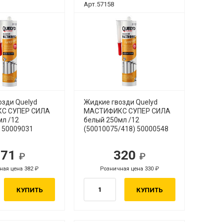
Арт.57158
озди Quelyd
Жидкие гвозди Quelyd
С СУПЕР СИЛА
МАСТИФИКС СУПЕР СИЛА
мл /12
белый 250мл /12
) 50009031
(50010075/418) 50000548
371
320
ная цена 382
Розничная цена 330
КУПИТЬ
КУПИТЬ