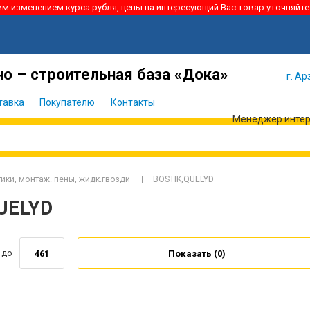
ким изменением курса рубля, цены на интересующий Вас товар уточняйте
Я забыл
Войти
пароль
о – строительная база «Дока»
г. Ар
тавка
Покупателю
Контакты
Менеджер интерн
ики, монтаж. пены, жидк.гвозди
BOSTIK,QUELYD
UELYD
до
Показать (
0
)