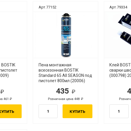
Арт.77152
Арт.79334
 BOSTIK
Пена монтажная
Клей BOST
 пистолет
всесезонная BOSTIK
сварки шво
0009)
Standard 65 All SEASON под
(000798) 2
пистолет 800мл (20006)
7
435
б.
руб.
на 461
Розничная цена 448
Рознич
руб.
руб.
КУПИТЬ
КУПИТЬ