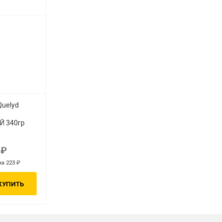
Quelyd
 340гр
6
на 223
КУПИТЬ