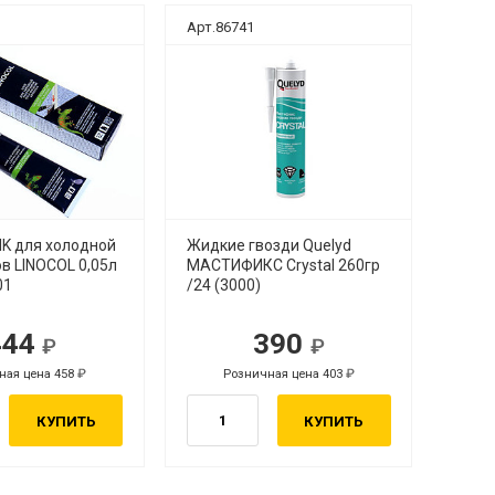
Арт.86741
IK для холодной
Жидкие гвозди Quelyd
в LINOCOL 0,05л
МАСТИФИКС Crystal 260гр
01
/24 (3000)
444
390
ная цена 458
Розничная цена 403
КУПИТЬ
КУПИТЬ