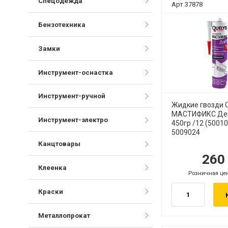
Спецодежда
Арт.37878
Бензотехника
Замки
Инструмент-оснастка
Инструмент-ручной
Жидкие гвозди 
МАСТИФИКС Дек
Инструмент-электро
450гр /12 (5001
5009024
Канцтовары
26
руб.
ру
Клеенка
Розничная це
руб.
Краски
Металлопрокат