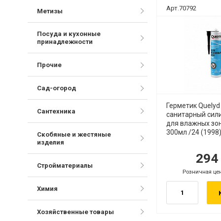
Арт.70792
Метизы
Посуда и кухонные
принадлежности
Прочие
Сад-огород
Герметик Quelyd
Сантехника
санитарный сил
для влажных зо
300мл /24 (1998)
Скобяные и жестяные
изделия
29
руб.
ру
Стройматериалы
Розничная це
руб.
Химия
Хозяйственные товары