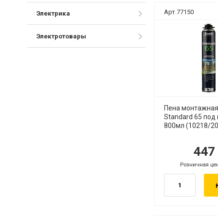
Арт.77150
Электрика
Электротовары
Пена монтажная
Standard 65 под
800мл (10218/2
44
руб.
ру
Розничная це
руб.