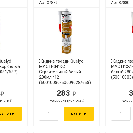
Арт.37879
Арт.37880
Quelyd
Жидкие гвозди Quelyd
Жидкие гв
ор белый
МАСТИФИКС
МАСТИФИК
0081/637)
Строительный белый
белый 280
280мл /12
(50010083
(50010080/50009028/668)
0
283
б.
руб.
на 268
Розничная цена 293
Рознич
руб.
руб.
КУПИТЬ
КУПИТЬ