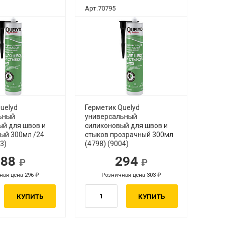
Арт.70795
uelyd
Герметик Quelyd
ьный
универсальный
ый для швов и
силиконовый для швов и
ый 300мл /24
стыков прозрачный 300мл
3)
(4798) (9004)
288
294
ная цена 296
Розничная цена 303
КУПИТЬ
КУПИТЬ