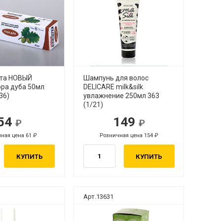
ста НОВЫЙ
Шампунь для волос
ра дуба 50мл
DELICARE milk&silk
36)
увлажнение 250мл 363
(1/21)
54
149
ная цена 61
Розничная цена 154
КУПИТЬ
КУПИТЬ
Арт.13631