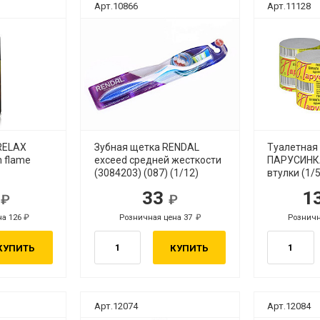
Арт.10866
Арт.11128
RELAX
Зубная щетка RENDAL
Туалетная
n flame
exceed средней жесткости
ПАРУСИНК
(3084203) (087) (1/12)
втулки (1/
2
33
1
уб.
руб.
на 126
Розничная цена 37
Розничн
руб.
руб.
КУПИТЬ
КУПИТЬ
Арт.12074
Арт.12084