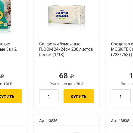
ажные
Салфетки бумажные
Средство 
ые 3в1 2
FLOOM 24х24см 200 листов
MOSKITEK 
белый (1/18)
(723/753) (
0
68
б.
руб.
на 196
Розничная цена 70
Рознич
руб.
руб.
КУПИТЬ
КУПИТЬ
Арт.13836
Арт.13838