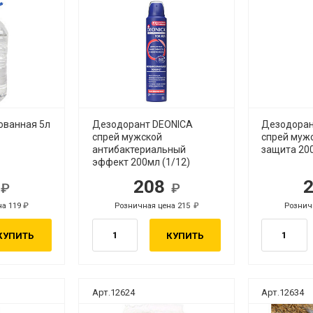
ованная 5л
Дезодорант DEONICA
Дезодоран
спрей мужской
спрей муж
антибактериальный
защита 200
эффект 200мл (1/12)
2
208
б.
руб.
на 119
Розничная цена 215
Рознич
руб.
руб.
КУПИТЬ
КУПИТЬ
Арт.12624
Арт.12634