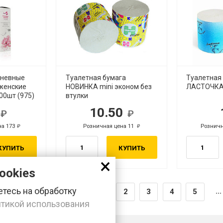
дневные
Туалетная бумага
Туалетная
 женские
НОВИНКА mini эконом без
ЛАСТОЧКА 
00шт (975)
втулки
8
10.50
.
руб.
на 173
Розничная цена 11
Розничн
руб.
руб.
КУПИТЬ
КУПИТЬ
×
ookies
тесь на обработку
...
1
2
3
4
5
тикой использования