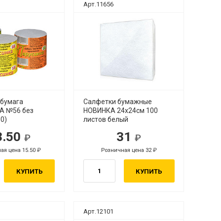
Арт.11656
 бумага
Салфетки бумажные
А №56 без
НОВИНКА 24х24см 100
50)
листов белый
3.50
31
ая цена 15.50
Розничная цена 32
КУПИТЬ
КУПИТЬ
Арт.12101