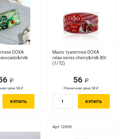
етное DOXA
Мыло туалетное DOXA
s avocado&milk
relax series cherry&milk 80г
(1/72)
56
56
ная цена 58
Розничная цена 58
КУПИТЬ
КУПИТЬ
Арт.12659