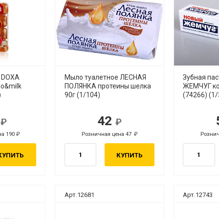
е DOXA
Мыло туалетное ЛЕСНАЯ
Зубная па
go&milk
ПОЛЯНКА протеины шелка
ЖЕМЧУГ ко
)
90г (1/104)
(74266) (1/
4
42
.
руб.
на 190
Розничная цена 47
Рознич
руб.
руб.
КУПИТЬ
КУПИТЬ
Арт.12681
Арт.12743