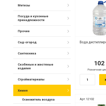
Метизы
Посуда и кухонные
принадлежности
Прочие
Вода дистиллир
Сад-огород
Сантехника
10
руб.
ру
Скобяные и жестяные
изделия
Розничная це
руб.
Стройматериалы
Химия
Арт.12102
Освежитель воздуха