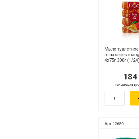
Мыло туалетно
relax series man
4х75г 300г (1/24
18
руб.
руб
Розничная це
руб.
Арт.12680