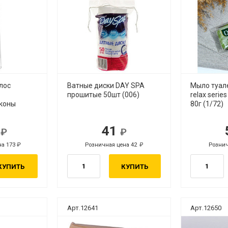
лос
Ватные диски DAY SPA
Мыло туал
прошитые 50шт (006)
relax serie
коны
80г (1/72)
8
41
.
руб.
на 173
Розничная цена 42
Рознич
руб.
руб.
КУПИТЬ
КУПИТЬ
Арт.12641
Арт.12650