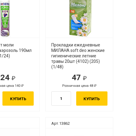
от моли
Прокладки ежедневные
аэрозоль 190мл
МИЛАНА soft deo женские
1/24)
гигиенические летние
травы 20шт (4102) (205)
(1/48)
124
47
ная цена 140
Розничная цена 48
КУПИТЬ
КУПИТЬ
Арт.13862