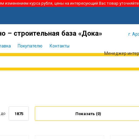
ким изменением курса рубля, цены на интересующий Вас товар уточняйте
Я забыл
Войти
пароль
о – строительная база «Дока»
г. Ар
тавка
Покупателю
Контакты
Менеджер интерн
до
Показать (
0
)