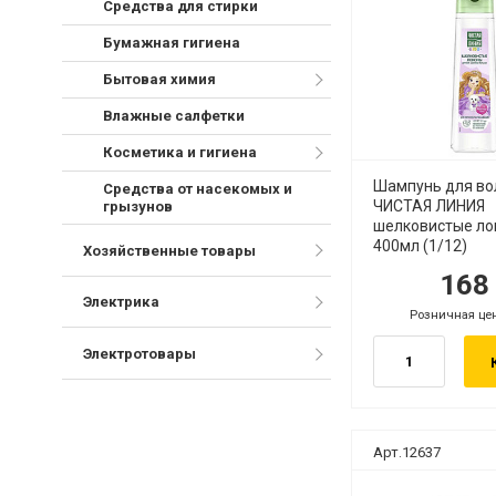
Средства для стирки
Бумажная гигиена
Бытовая химия
Влажные салфетки
Косметика и гигиена
Шампунь для во
Средства от насекомых и
ЧИСТАЯ ЛИНИЯ
грызунов
шелковистые ло
400мл (1/12)
Хозяйственные товары
16
руб.
руб
Электрика
Розничная це
руб.
Электротовары
Арт.12637