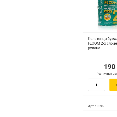
Полотенца бум
FLOOM 2-х слойн
рулона
19
руб.
ру
Розничная це
руб.
Арт.13835