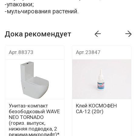
-упаковки;
-мульчирования растений.
Дока рекомендует
т
Дока рекомендует
Дока рекомендуе
Арт.88373
Арт.23847
Унитаз-компакт
Клей КОСМОФЕН
безободковый WAVE
СА-12 (20г)
NEO TORNADO
(гориз. выпуск,
нижняя подводка, 2
режима,микролифт)*